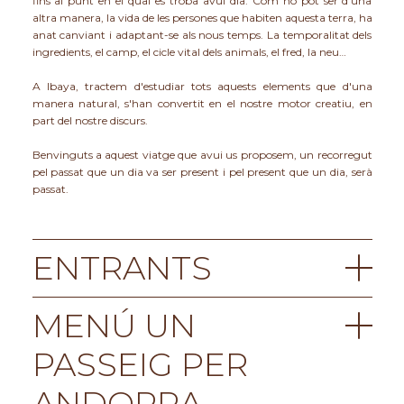
fins al punt en el qual es troba avui dia. Com no pot ser d'una
altra manera, la vida de les persones que habiten aquesta terra, ha
anat canviant i adaptant-se als nous temps. La temporalitat dels
ingredients, el camp, el cicle vital dels animals, el fred, la neu…
A Ibaya, tractem d'estudiar tots aquests elements que d'una
manera natural, s'han convertit en el nostre motor creatiu, en
part del nostre discurs.
Benvinguts a aquest viatge que avui us proposem, un recorregut
pel passat que un dia va ser present i pel present que un dia, serà
passat.
ENTRANTS
MENÚ UN
Les quatre estacions
El fred, la neu, el desglaç, els primers
PASSEIG PER
brots, les flors, l’esplendor de l’estiu, la
collita, la tardor, la caiguda de les
ANDORRA