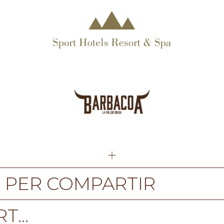
 PER COMPARTIR
T...
rada, 50 g